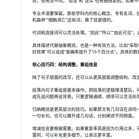
近，但用法不同；“验证”和“证实”也有细微差别。如果
专业术语要保留。那些学科内的核心概念、专有名词、技
机森林”“细胞凋亡”这些词，换了就是错的。
代词和连接词可以灵活处理。“因此”“所以”“由此可见
具体描述代替抽象概括，也是一种有效方法。比如“采取有
好效果”可以说成“准确率提升了15个百分点”。具体的
核心技巧四：结构调整，重组信息
除了句子层面的改写，还可以从更高层面调整结构，改
段落内句子重组是基本操作。把段落的逻辑理清楚后，
成先说问题再说背景。只要逻辑通顺，顺序可以灵活处
归纳概括是更高层次的技巧。如果原文有几句话在讲同
一句长句，也可以展开成几句话，分别阐述不同侧面。
增减信息要根据需要。如果重复率高是因为引用过多，
雷同，可以补充更多细节，让表达更丰富。