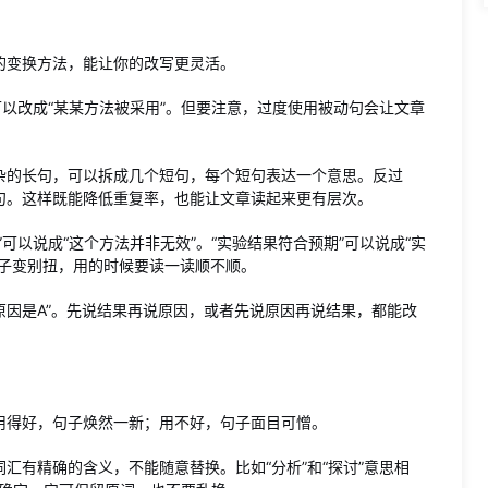
的变换方法，能让你的改写更灵活。
可以改成“某某方法被采用”。但要注意，过度使用被动句会让文章
杂的长句，可以拆成几个短句，每个短句表达一个意思。反过
句。这样既能降低重复率，也能让文章读起来更有层次。
可以说成“这个方法并非无效”。“实验结果符合预期”可以说成“实
句子变别扭，用的时候要读一读顺不顺。
的原因是A”。先说结果再说原因，或者先说原因再说结果，都能改
用得好，句子焕然一新；用不好，句子面目可憎。
汇有精确的含义，不能随意替换。比如“分析”和“探讨”意思相