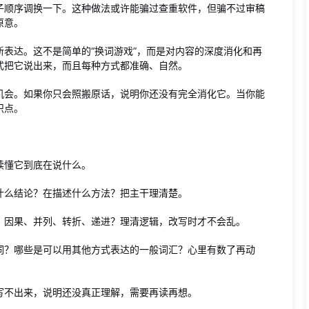
子顺序调换一下。这种做法或许能骗过查重软件，但骗不过审稿
原意。
表达。这不是简单的“换词游戏”，而是对内容的深度消化和再
式把它说出来，而且每种方式都准确、自然。
机会。如果你只会照搬原话，说明你还没有完全消化它。当你能
识点。
读懂它到底在说什么。
什么结论？在描述什么方法？把主干理清楚。
？因果、并列、转折、递进？理清逻辑，改写时才不会乱。
词？哪些是可以用其他方式表达的一般词汇？心里有数了再动
写不出来，说明还没真正理解，需要再读再想。