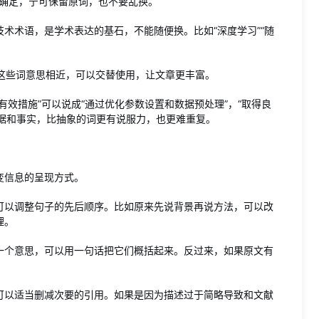
不确定，宁可保留原词，也不要乱换。
术术语，是学术表达的基石，不能随便换。比如“深度学习”“随
”，这些词意思相近，可以交替使用，让文章更丰富。
效措施”可以说成“通过优化参数设置和数据预处理”，“取得良
数据和事实，比抽象的词更有说服力，也更难重复。
变信息的呈现方式。
可以调整句子的先后顺序。比如原来先说背景再说方法，可以改
理。
一个意思，可以用一句话把它们概括起来。反过来，如果原文有
可以适当删减次要的引用。如果是因为描述过于简略导致和文献