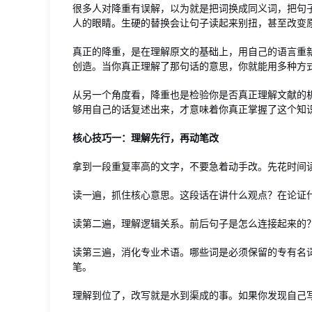
很多人对降重有误解，以为就是把词换成同义词，把句
人的眼睛。生硬的替换会让句子读起来别扭，甚至改变
真正的降重，是在理解原文的基础上，用自己的语言重新
创造。当你真正理解了那句话的意思，你就能用多种方
从另一个角度看，降重也是检验你是否真正理解文献的
够用自己的话复述出来，才意味着你真正掌握了这个知
核心技巧一：理解先行，再动笔改
拿到一段重复率高的文字，不要急着动手改。先花时间
读一遍，抓住核心意思。这段话在讲什么观点？在论证
读第二遍，理解逻辑关系。前后句子是怎么连接起来的
读第三遍，消化专业术语。哪些词是必须保留的专有名
笔。
理解到位了，改写就是水到渠成的事。如果你发现自己