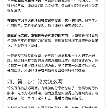
与导师和师兄充分沟通
，从课题组研究方向中寻找切入点。导
师经验丰富，能帮你判断论文价值，借助他们的指导可以少走
很多弯路。
在课程学习与大创项目等实践中发现可优化的问题
。日常学习
中的思考、实验中的发现，都可能成为研究的起点。
阅读前沿文献，发掘具有研究潜力的方向
。大量收集与精读典
型或近三年内有影响力的文献，善用文献管理工具整理阅读笔
记，为写作打下基础。
一位高校老师特别强调，研究应当深深扎根于个人的学术兴
趣，通过对已有文献的系统梳理和对现实问题的细致观察，逐
步锁定一个值得持续探索的方向。坚持在某一领域持续积累、
长期深耕，才能找到既有创新性又具备可行性的选题。
四、第二步：论文怎么写
论文写作有技巧可循。有经验的分享者总结了一套高效的写作
顺序：先写方法和结果，因为这些是实验得出的客观内容，相
对容易下笔；再写讨论和引言，最后写摘要和结论。
这种顺序的好处是：从最容易的部分入手，避免一开始就被引