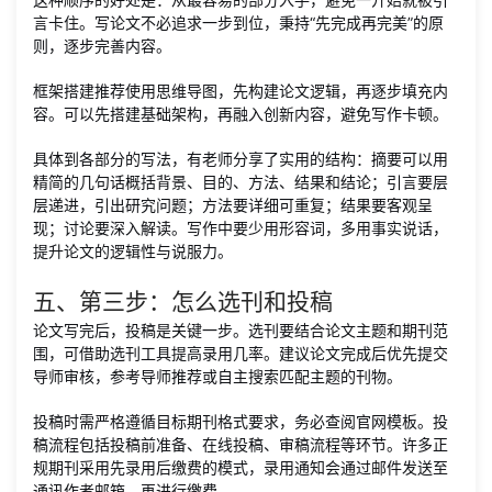
言卡住。写论文不必追求一步到位，秉持“先完成再完美”的原
则，逐步完善内容。
框架搭建推荐使用思维导图，先构建论文逻辑，再逐步填充内
容。可以先搭建基础架构，再融入创新内容，避免写作卡顿。
具体到各部分的写法，有老师分享了实用的结构：摘要可以用
精简的几句话概括背景、目的、方法、结果和结论；引言要层
层递进，引出研究问题；方法要详细可重复；结果要客观呈
现；讨论要深入解读。写作中要少用形容词，多用事实说话，
提升论文的逻辑性与说服力。
五、第三步：怎么选刊和投稿
论文写完后，投稿是关键一步。选刊要结合论文主题和期刊范
围，可借助选刊工具提高录用几率。建议论文完成后优先提交
导师审核，参考导师推荐或自主搜索匹配主题的刊物。
投稿时需严格遵循目标期刊格式要求，务必查阅官网模板。投
稿流程包括投稿前准备、在线投稿、审稿流程等环节。许多正
规期刊采用先录用后缴费的模式，录用通知会通过邮件发送至
通讯作者邮箱，再进行缴费。