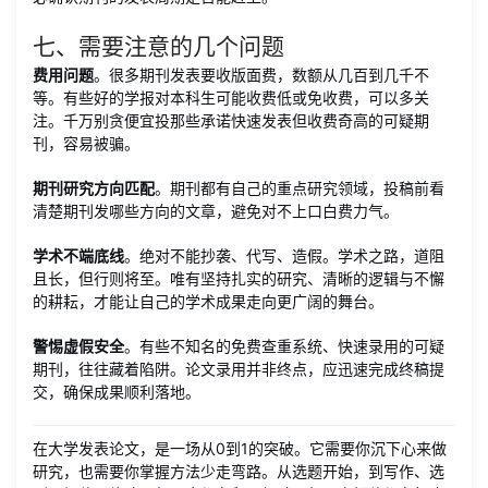
七、需要注意的几个问题
费用问题
。很多期刊发表要收版面费，数额从几百到几千不
等。有些好的学报对本科生可能收费低或免收费，可以多关
注。千万别贪便宜投那些承诺快速发表但收费奇高的可疑期
刊，容易被骗。
期刊研究方向匹配
。期刊都有自己的重点研究领域，投稿前看
清楚期刊发哪些方向的文章，避免对不上口白费力气。
学术不端底线
。绝对不能抄袭、代写、造假。学术之路，道阻
且长，但行则将至。唯有坚持扎实的研究、清晰的逻辑与不懈
的耕耘，才能让自己的学术成果走向更广阔的舞台。
警惕虚假安全
。有些不知名的免费查重系统、快速录用的可疑
期刊，往往藏着陷阱。论文录用并非终点，应迅速完成终稿提
交，确保成果顺利落地。
在大学发表论文，是一场从0到1的突破。它需要你沉下心来做
研究，也需要你掌握方法少走弯路。从选题开始，到写作、选