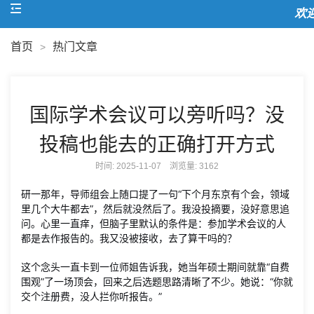
欢迎
首页
热门文章
>
国际学术会议可以旁听吗？没
投稿也能去的正确打开方式
时间: 2025-11-07 浏览量:
3162
研一那年，导师组会上随口提了一句“下个月东京有个会，领域
里几个大牛都去”，然后就没然后了。我没投摘要，没好意思追
问。心里一直痒，但脑子里默认的条件是：参加学术会议的人
都是去作报告的。我又没被接收，去了算干吗的？
这个念头一直卡到一位师姐告诉我，她当年硕士期间就靠“自费
围观”了一场顶会，回来之后选题思路清晰了不少。她说：“你就
交个注册费，没人拦你听报告。”