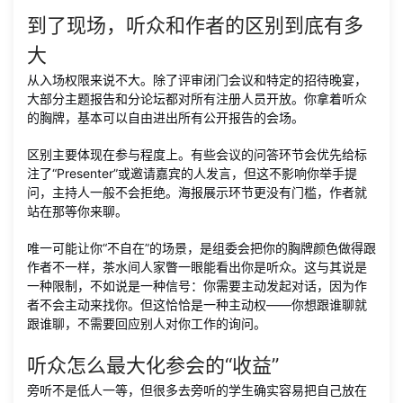
到了现场，听众和作者的区别到底有多
大
从入场权限来说不大。除了评审闭门会议和特定的招待晚宴，
大部分主题报告和分论坛都对所有注册人员开放。你拿着听众
的胸牌，基本可以自由进出所有公开报告的会场。
区别主要体现在参与程度上。有些会议的问答环节会优先给标
注了“Presenter”或邀请嘉宾的人发言，但这不影响你举手提
问，主持人一般不会拒绝。海报展示环节更没有门槛，作者就
站在那等你来聊。
唯一可能让你“不自在”的场景，是组委会把你的胸牌颜色做得跟
作者不一样，茶水间人家瞥一眼能看出你是听众。这与其说是
一种限制，不如说是一种信号：你需要主动发起对话，因为作
者不会主动来找你。但这恰恰是一种主动权——你想跟谁聊就
跟谁聊，不需要回应别人对你工作的询问。
听众怎么最大化参会的“收益”
旁听不是低人一等，但很多去旁听的学生确实容易把自己放在