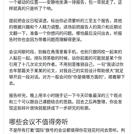
一个被动的位置——安静地坐满一排报告，包一背就走了。这
样就真的只是听了个响。
提前把会议日程读透，标出你必须要听的三至五个报告，其他
的根据兴趣和个人精力调整。进场前把报告人的简介和近期论
文翻一下，准备一个你想问的问题。哪怕最后没问出去，听报
告时你也会因为带着问题而理解得更深。
会议间歇时段，别躲在角落里看手机，也别只跟同校一起来的
人黏在一起。排队领茶歇的时候，站你前面的可能就是某个你
引用了十几次论文的作者。不用刻意推销自己，一句“我读过你
去年那篇关于某某的论文，对我自己的实验设计帮助很大”就足
够开启一段对话。对方一般会问你“你是做哪方面的”，顺着聊下
去。
报告听完，晚上用半小时随手记一下今天印象最深的三个观点
和三个可以跟自己课题结合的思路。回去之后再整理，你会发
现这些碎片很快就能拼成下一步研究的轮廓。
哪些会议不值得旁听
不是所有打着“国际”旗号的会议都值得你花钱花时间去旁听。判