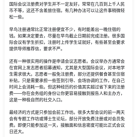
国际会议注册费对学生并不一定友好，常常在几百到上千人民
币不等，这还不含差旅住宿。有几种办法可以让这件事稍微轻
松一些。
早鸟注册通常比正常注册便宜不少，有时能差出一晚住宿的
钱。如果决定要去，尽量在早鸟截止日期前完成注册。很多国
际会议有学生折扣，注册时上传学生证就好，有些甚至会要求
提供导师推荐信，要求不严。
还有一种很实用的操作是申请会议志愿者。会议举办方通常会
在官网上发志愿者招募通知，尤其是大型国际会议，对本地学
生需求很大。志愿者一般免注册费，部分还提供餐食甚至住宿
补贴，只是需要承担一些签到引导、会场协调的工作，在自己
时间上会消耗一些。但这种经历的价值其实超过省下来的注册
费——你在会务组的身份让你更容易接触到报告人和主办方，
这是一种极自然的社交入口。
最经济的方式是只参加会前工作坊。很多大型会议的前一两天
会有专题工作坊或博士生论坛，部分开放免费注册或对会员免
费。即便只能参加这一天，接触面和信息密度可能比正式会议
日还大。