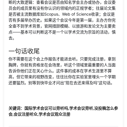
断的大致逻辑：查看会议是否由知名学会主办或协办，会议委
员会的成员里有没有你认识的领域内的正规学者；往届论文集
是否被主流数据库如Scopus、Web of Science收录；会议是
否有多届举办历史。如果这个会议今年是第一届，主办方你完
全查不到学术背景，官网措辞模糊、以旅游和发论文为主要卖
点——基本可以判断这不是一个以学术交流为宗旨的活动，慎
去。
一句话收尾
你不需要在这个会上作报告才能进去听。只要完成注册，拿到
胸牌，你就有资格坐在会场里，听这个领域里最重要的人当面
告诉你他们正在关心什么。这件事的成本在学术生涯里不算
高，但它带来的视野改变，往往比你在实验室里埋头一个学期
还要猛烈。别等到快毕业才问出“现在去还来得及吗”这句话。
关键词：国际学术会议可以旁听吗,学术会议旁听,没投稿怎么参
会,会议注册听众,学术会议观众注册