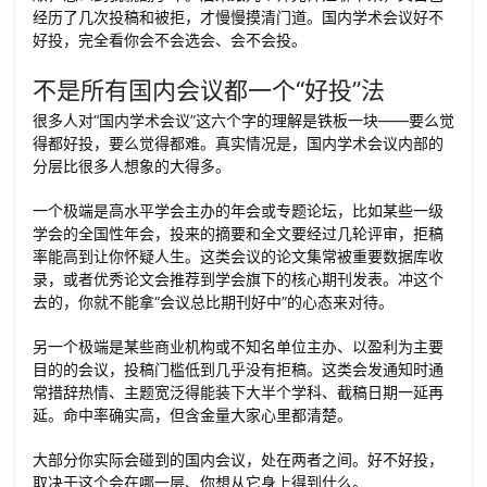
经历了几次投稿和被拒，才慢慢摸清门道。国内学术会议好不
好投，完全看你会不会选会、会不会投。
不是所有国内会议都一个“好投”法
很多人对“国内学术会议”这六个字的理解是铁板一块——要么觉
得都好投，要么觉得都难。真实情况是，国内学术会议内部的
分层比很多人想象的大得多。
一个极端是高水平学会主办的年会或专题论坛，比如某些一级
学会的全国性年会，投来的摘要和全文要经过几轮评审，拒稿
率能高到让你怀疑人生。这类会议的论文集常被重要数据库收
录，或者优秀论文会推荐到学会旗下的核心期刊发表。冲这个
去的，你就不能拿“会议总比期刊好中”的心态来对待。
另一个极端是某些商业机构或不知名单位主办、以盈利为主要
目的的会议，投稿门槛低到几乎没有拒稿。这类会发通知时通
常措辞热情、主题宽泛得能装下大半个学科、截稿日期一延再
延。命中率确实高，但含金量大家心里都清楚。
大部分你实际会碰到的国内会议，处在两者之间。好不好投，
取决于这个会在哪一层、你想从它身上得到什么。