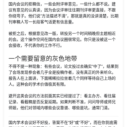
国内会议的拒稿信，一些会附评审意见，一些什么都不说。建
议有意见的认真读，因为会议评审往往期刊评审更直接，不跟
你绕弯子。他们说“方法描述不清”，那就是真的没讲清楚，比期
刊审稿人写一长段客气话更有信息量。
被拒之后，根据意见改一版，转投另一个时间稍晚但主题相近
的会。这个操作空间在国内会议圈很常见。你只是没被这一个
会接收，不代表你的工作不行。
一个需要留意的灰色地带
不得不提一种现象：有些会议，论文投过去确实“中了”，结果到
了会场发现参会者几乎全是投稿作者，没有真正的外来听众。
报告人在上面讲，下面稀稀拉拉坐着几个同样等待自己上场的
人。这种会的学术价值极其有限。
避开这类会议的方法前面其实已经提过了：看主办方、看往届
记录、看截稿是否反复延期。如果判断不准，问问导师或师兄
师姐，他们对领域内哪些会议靠谱、哪些是坑，通常门清。
国内学术会议好不好投，答案不在“好”或“不好”，而在你到底需