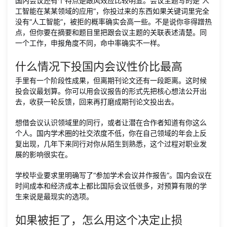
国内会议还有个特点是跟风效应比较明显。会议主题写的是“人
工智能在某某领域的应用”，你投过来的东西如果关键词里完全
没有“人工智能”，被拒的概率确实会高一些。不是说你非得蹭热
点，但你要在摘要和题目里把跟会议主题的关联表述清楚。同
一个工作，申报角度不同，命中率确实不一样。
什么情况下投国内会议性价比最高
手里有一个阶段性成果，但离期刊论文还有一段距离。这时候
投会议最划算。你可以用会议报告的形式先把核心想法公开出
去，收获一轮反馈，回来再打磨成期刊论文投出去。
想借会议认识领域里的同行，或者让潜在合作者知道有你这么
个人。国内学术圈的社交浓度不低，你在自己领域的年会上反
复出现，几年下来同行对你从陌生到熟悉，这个过程对职业发
展的影响很实在。
学校毕业要求里明确写了“参加学术会议并作报告”。国内会议在
时间成本和经济成本上都比国际会议低很多，对预算有限的学
生来说是最现实的选项。
如果被拒了，怎么用这个决定止损