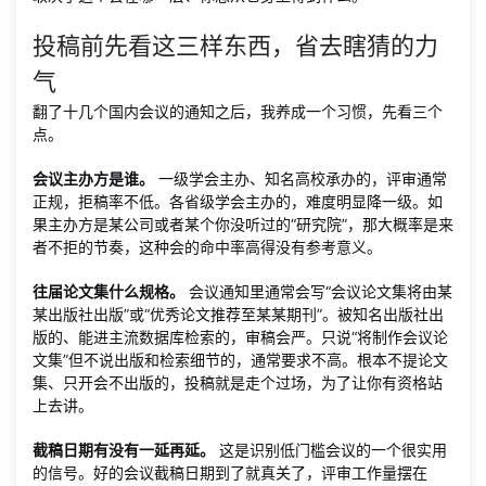
投稿前先看这三样东西，省去瞎猜的力
气
翻了十几个国内会议的通知之后，我养成一个习惯，先看三个
点。
会议主办方是谁。
一级学会主办、知名高校承办的，评审通常
正规，拒稿率不低。各省级学会主办的，难度明显降一级。如
果主办方是某公司或者某个你没听过的“研究院”，那大概率是来
者不拒的节奏，这种会的命中率高得没有参考意义。
往届论文集什么规格。
会议通知里通常会写“会议论文集将由某
某出版社出版”或“优秀论文推荐至某某期刊”。被知名出版社出
版的、能进主流数据库检索的，审稿会严。只说“将制作会议论
文集”但不说出版和检索细节的，通常要求不高。根本不提论文
集、只开会不出版的，投稿就是走个过场，为了让你有资格站
上去讲。
截稿日期有没有一延再延。
这是识别低门槛会议的一个很实用
的信号。好的会议截稿日期到了就真关了，评审工作量摆在