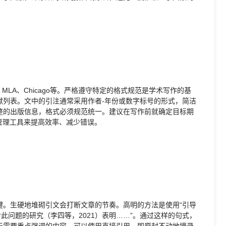
LA、Chicago等。严格遵守特定的格式规范是学术写作的基
献列表。文中的引注通常采用作者-年份或数字标号的形式，简洁
整的出版信息，格式必须规范统一。建议在写作前就确定目标期
文献管理工具来提高效率、减少错误。
键。生硬地堆砌引文会打断文章的节奏。高明的方法是使用“引导
针对此问题的研究（李四等，2021）表明……”。通过这样的句式，
于需要重点强调的内容，可以使用直接引用，即原封不动地摘录