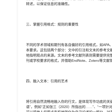
转述，以保证信息的准确性。
三、掌握引用格式：规则的重要性
不同的学术领域和期刊有各自偏好的引用格式，如APA、M
本要求。这包括两个部分：文中的引注和文末的参考文
地指明观点的来源。文末的参考文献列表则需要提供完
刊或学校要求的格式，并借助EndNote、Zotero等
四、融入文本：引用的艺术
将引用自然流畅地融入你的行文，是体现写作功底的关
语”，例如“正如张三（2020）所指出的……”、“一项
可以将他人的观点有机地转化为自己论述的一部分。对