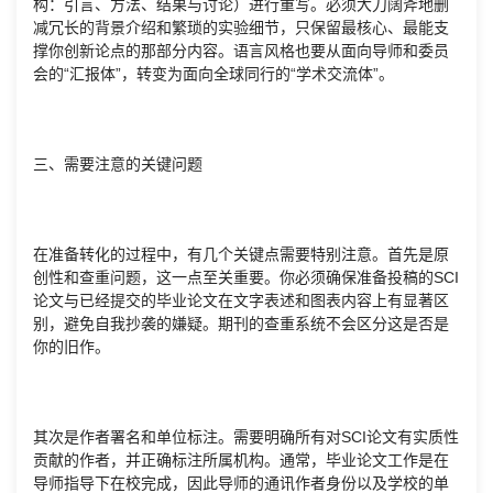
构：引言、方法、结果与讨论）进行重写。必须大刀阔斧地删
减冗长的背景介绍和繁琐的实验细节，只保留最核心、最能支
撑你创新论点的那部分内容。语言风格也要从面向导师和委员
会的“汇报体”，转变为面向全球同行的“学术交流体”。
三、需要注意的关键问题
在准备转化的过程中，有几个关键点需要特别注意。首先是原
创性和查重问题，这一点至关重要。你必须确保准备投稿的SCI
论文与已经提交的毕业论文在文字表述和图表内容上有显著区
别，避免自我抄袭的嫌疑。期刊的查重系统不会区分这是否是
你的旧作。
其次是作者署名和单位标注。需要明确所有对SCI论文有实质性
贡献的作者，并正确标注所属机构。通常，毕业论文工作是在
导师指导下在校完成，因此导师的通讯作者身份以及学校的单