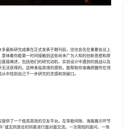
许多最新研究成果在正式发表于期刊前，往往会先在重要会议上
，意味着你能第一时间接触到这些尚未广为人知的创新思想和原
的直接阐述，包括他们的研究动机、实验设计中遇到的挑战以及
所无法获得的。这种身临其境的感知，能帮助你准确把握所在领
能从中找到自己下一步研究的灵感和突破口。
议提供了一个极其高效的交友平台。在茶歇间隙、海报展示环节
牛”或志同道合的同辈进行面对面交流。一次简短的提问、一场