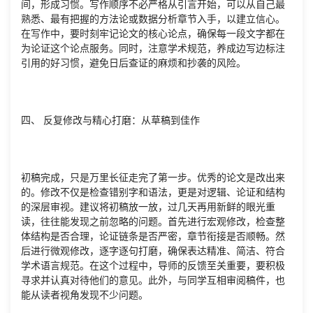
间，形成习惯。写作顺序不必严格从引言开始，可以从自己最
熟悉、最有把握的方法论或数据分析章节入手，以建立信心。
在写作中，要时刻牢记论文的核心论点，确保每一段文字都在
为论证这个论点服务。同时，注意学术规范，养成边写边标注
引用的好习惯，避免日后查证的麻烦和抄袭的风险。
四、 反复修改与精心打磨：从草稿到佳作
初稿完成，只是万里长征走完了第一步。优秀的论文是改出来
的。修改不仅是检查错别字和语法，更是对逻辑、论证和结构
的深层审视。建议将初稿放一放，过几天再用新鲜的眼光重
读，往往能发现之前忽略的问题。首先进行宏观修改，检查整
体结构是否合理，论证链条是否严密，章节衔接是否顺畅。然
后进行微观修改，逐字逐句打磨，确保表达精准、简洁、符合
学术语言规范。在这个过程中，导师的反馈至关重要，要积极
寻求并认真对待他们的意见。此外，与同学互相审阅稿件，也
能从读者视角发现不少问题。