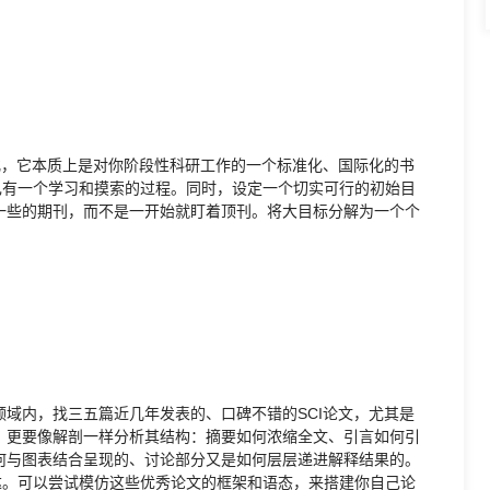
化，它本质上是对你阶段性科研工作的一个标准化、国际化的书
己有一个学习和摸索的过程。同时，设定一个切实可行的初始目
一些的期刊，而不是一开始就盯着顶刊。将大目标分解为一个个
域内，找三五篇近几年发表的、口碑不错的SCI论文，尤其是
，更要像解剖一样分析其结构：摘要如何浓缩全文、引言如何引
何与图表结合呈现的、讨论部分又是如何层层递进解释结果的。
达。可以尝试模仿这些优秀论文的框架和语态，来搭建你自己论