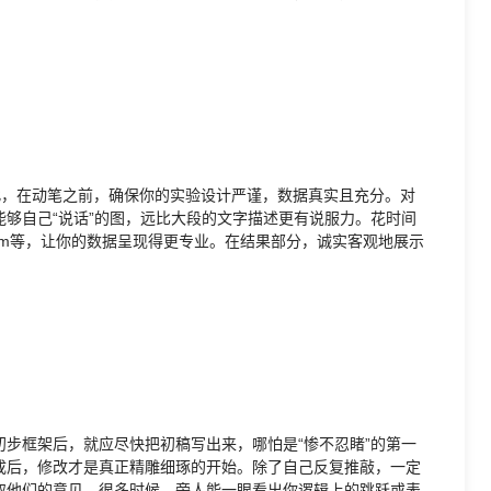
此，在动笔之前，确保你的实验设计严谨，数据真实且充分。对
够自己“说话”的图，远比大段的文字描述更有说服力。花时间
 Prism等，让你的数据呈现得更专业。在结果部分，诚实客观地展示
步框架后，就应尽快把初稿写出来，哪怕是“惨不忍睹”的第一
成后，修改才是真正精雕细琢的开始。除了自己反复推敲，一定
取他们的意见。很多时候，旁人能一眼看出你逻辑上的跳跃或表