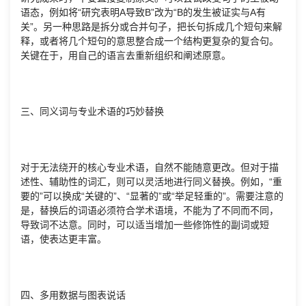
语态，例如将“研究表明A导致B”改为“B的发生被证实与A有
关”。另一种思路是拆分或合并句子，把长句拆成几个短句来解
释，或者将几个短句的意思整合成一个结构更复杂的复合句。
关键在于，用自己的语言去重新组织和阐述原意。
三、同义词与专业术语的巧妙替换
对于无法绕开的核心专业术语，自然不能随意更改。但对于描
述性、辅助性的词汇，则可以灵活地进行同义替换。例如，“重
要的”可以换成“关键的”、“显著的”或“举足轻重的”。需要注意的
是，替换后的词语必须符合学术语境，不能为了不同而不同，
导致词不达意。同时，可以适当增加一些修饰性的副词或短
语，使表达更丰富。
四、多用数据与图表说话