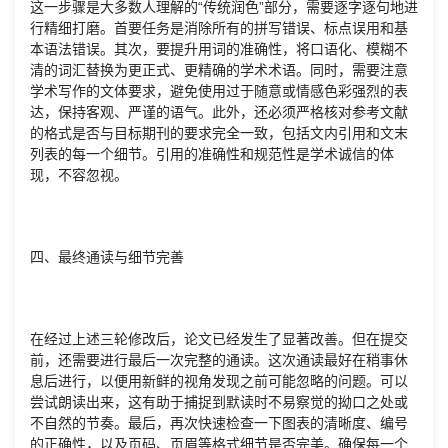
这一步骤是大多数人理解的“传统润色”部分，需要逐字逐句地进
行精细打磨。首要任务是消除所有的拼写错误、标点误用和基
本语法错误。其次，要提升用词的准确性，将口语化、模糊不
清的词汇替换为更正式、更精确的学术术语。同时，需要注意
学术写作的文体要求，避免使用过于随意或情感色彩强烈的表
达，保持客观、严谨的语气。此外，还必须严格核对参考文献
的格式是否与目标期刊的要求完全一致，包括文内引用和文末
列表的每一个细节。引用的准确性和规范性是学术诚信的体
现，不容忽视。
四、最终通读与细节完善
在经过上述三轮修改后，论文已经发生了显著改善。但在提交
前，还需要进行最后一次完整的通读。这次通读最好在稍事休
息后进行，以便用新鲜的视角发现之前可能忽略的问题。可以
尝试朗读出来，这有助于捕捉到默读时不易察觉的拗口之处或
不自然的节奏。最后，再次快速检查一下图表的清晰度、编号
的正确性，以及页码、页眉等格式细节是否完美。确保每一个