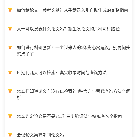
如何给论文加参考文献？从手动录入到自动生成的完整指南
大一可以发表什么论文吗？新生发论文的几种可行路径
如何进行科研创新？一个过来人的5条掏心窝建议，别再闷头
憋点子了
EI期刊几天可以检索？真实收录时间与查询方法
怎么样知道论文有没有EI检索？4种官方与替代查询方法全解
析
怎么判定论文是不是SCI？三步验证法与权威查询全指南
会议论文集算期刊论文吗