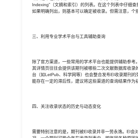
Indexing”（文摘和索引）的列表。在这个列表中仔细查找是否有“E
如果明确列出，则基本可以确定被收录。但需注意，个
三、利用专业学术平台与工具辅助查询
除了官方渠道，一些常用的学术平台也能提供辅助参考。
其详情页往往会提供该期刊被哪些二次文献数据库收录的
台（如LetPub、科学网等）也会整合发布EI收录期
能存在一定的滞后性，建议将这些渠道的查询结果作为
四、关注收录状态的历史与动态变化
需要特别注意的是，期刊被EI收录并非一劳永逸。EI
况。一个期刊可能今年在收录列表中，明年因各种原因