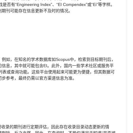
ngineering Index”、“EI Compendex”或“Ei”等字样。
别期刊可能存在信息更新不及时的情况。
例如，在知名的学术数据库如Scopus中，检索到目标期刊后，
信息，其中就可能包含EI。此外，国内一些学术社区或服务平
刊的列表或查询功能。这些平台使用起来可能更为便捷，但其数据可
初步参考，最终仍需以官方渠道信息为准。
会对收录的期刊进行定期评估，因此存在收录目录动态更新的情
被剔除。反之亦然。因此，在查询时，不能仅满足于知道“是否被