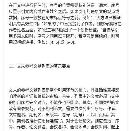
在正文中进行标注时，序号的位置需要特别注意。通常，序号
应置于引文内容或作者姓名之后。如果引用的是原文的观点或
数据，序号一般放在句末标点符号之前。例如：“该方法已被证
明具有高效性[2]。”如果句子中直接提到了作者，则序号紧跟在
作者姓名后面，如“张三等[3]提出了一个创新模型。”当连续引
用多篇文献时，序号之间用逗号隔开；若序号是连续的，则可
用短横线连接，例如：[4, 5] 或 [6-8]。
三、文末参考文献列表的著录要点
文末的参考文献列表是整个引用环节的核心，其准确性直接影
响读者的查证和编辑的审稿。首先，列表中的文献必须与文中
的引用序号完全对应，不能多也不能少。其次，不同类型的文
献有著录规范。对于期刊论文，需要依次列出：序号、作者、
文章题名、期刊名、出版年、卷号（期号）、起止页码。其
中，期刊名推荐使用标准缩写。对于会议论文，则应包括：序
号、作者、论文题名、会议名称、会议地点、会议时间、起止