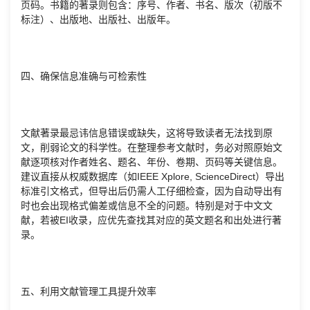
页码。书籍的著录则包含：序号、作者、书名、版次（初版不
标注）、出版地、出版社、出版年。
四、确保信息准确与可检索性
文献著录最忌讳信息错误或缺失，这将导致读者无法找到原
文，削弱论文的科学性。在整理参考文献时，务必对照原始文
献逐项核对作者姓名、题名、年份、卷期、页码等关键信息。
建议直接从权威数据库（如IEEE Xplore, ScienceDirect）导出
标准引文格式，但导出后仍需人工仔细检查，因为自动导出有
时也会出现格式偏差或信息不全的问题。特别是对于中文文
献，若被EI收录，应优先查找其对应的英文题名和出处进行著
录。
五、利用文献管理工具提升效率