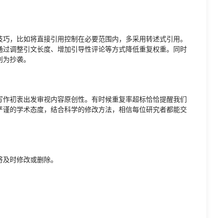
技巧，比如将直接引用控制在必要范围内，多采用转述式引用。
通过调整引文长度、增加引导性评论等方式降低重复权重。同时
判为抄袭。
写作初衷出发审视内容原创性。有时候重复率超标恰恰提醒我们
严谨的学术态度，结合科学的修改方法，相信每位研究者都能交
将及时修改或删除。