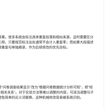
结果。很多系统会标注具体重复段落和相似来源，这时需要区分
引用，只要规范标注出处通常不会计入重复率；而如果大段描述
频重复句单独摘录，作为后续修改的优先目标。
问卷调查结果显示"改为"根据问卷数据统计分析可知"，把"经
正相关关系"。对于实验方法等难以调整的内容，可适当调整句子
避免简单的近义词替换，这种机械修改容易被系统识别。