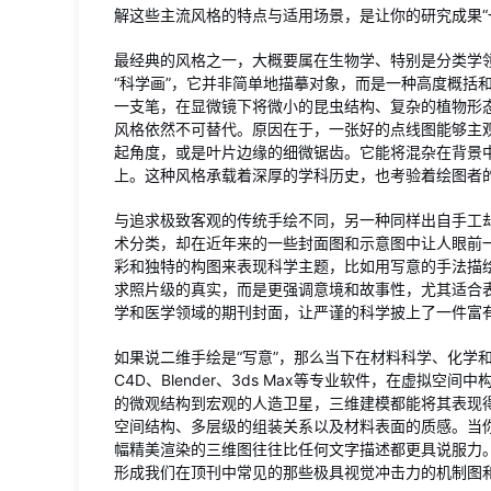
解这些主流风格的特点与适用场景，是让你的研究成果“
最经典的风格之一，大概要属在生物学、特别是分类学领
“科学画”，它并非简单地描摹对象，而是一种高度概括
一支笔，在显微镜下将微小的昆虫结构、复杂的植物形
风格依然不可替代。原因在于，一张好的点线图能够主
起角度，或是叶片边缘的细微锯齿。它能将混杂在背景中
上。这种风格承载着深厚的学科历史，也考验着绘图者
与追求极致客观的传统手绘不同，另一种同样出自手工却
术分类，却在近年来的一些封面图和示意图中让人眼前
彩和独特的构图来表现科学主题，比如用写意的手法描
求照片级的真实，而是更强调意境和故事性，尤其适合
学和医学领域的期刊封面，让严谨的科学披上了一件富
如果说二维手绘是“写意”，那么当下在材料科学、化学
C4D、Blender、3ds Max等专业软件，在虚拟
的微观结构到宏观的人造卫星，三维建模都能将其表现得
空间结构、多层级的组装关系以及材料表面的质感。当
幅精美渲染的三维图往往比任何文字描述都更具说服力。配合A
形成我们在顶刊中常见的那些极具视觉冲击力的机制图