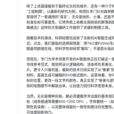
除了上述直接服务于最终论文的风格外，还有一种介于
“工程制图”。以最新的研究为例，有团队专门针对森林
家提供了一套通用的“语言”，无论是地形、土壤，还是
标准化和可重复性，它将传统上依赖主观经验的群落剖面
植被志》这样的大型编研工作提供了关键的制图工具。
随着技术的演进，科研绘图也迎来了全新的AI智能生成
式。过去，我们面临的选择困境是：用TikZ或Pytho
图虽然颜值在线，但科学性却经常“翻车”，不是箭头指
但现在，专门为学术场景开发的AI智能体正在打破这一
寻找参考范式、规划师设计逻辑结构、渲染师负责美化
片。更令人兴奋的是，最新的技术已经实现了从“像素”
材料，直接生成可编辑的SVG格式图片。这意味着，你可
标的位置，更改一段文字的颜色，真正实现了“审美与逻
琐的绘图细节中解放出来，让创造力回归科学思想本身
当然，无论是哪种风格，都必须遵循学术出版的基本规
标（线条图通常需要600-1200 DPI），字体要统一（如
顾色盲读者），以及整体排版的一致性和图注的完整性。
可信度和影响力。