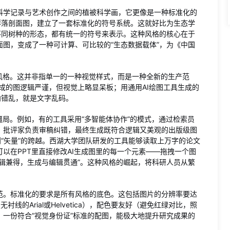
科学记录与艺术创作之间的植被科学画，它更像是一种标准化的
群落剖面图，建立了一套标准化的符号系统。这就好比为生态学
不同树种的形态，都有统一的符号来表示。这种风格的核心在于
图，变成了一种可计算、可比较的“生态数据载体”，为《中国
风格。这并非指单一的一种视觉样式，而是一种全新的生产范
n生成的图逻辑严谨，但视觉上略显呆板；用通用AI绘图工具生成的
向错乱，就是文字乱码。
僵局。例如，有的工具采用“多智能体协作”的模式，通过检索员
、批评家负责审稿纠错，最终生成既符合逻辑又美观的出版级图
到“矢量”的跨越。西湖大学团队研发的工具能够读取上万字的论文
以在PPT里直接修改AI生成图里的每一个元素——拖拽一个图
辑兼得，生成与编辑贯通”。这种风格的崛起，将科研人员从繁
。
范。标准化的要求是所有风格的底色。这包括图片的分辨率要达
无衬线的Arial或Helvetica），配色要友好（避免红绿对比，照
一份符合“视觉身份证”标准的配图，能极大地提升研究成果的