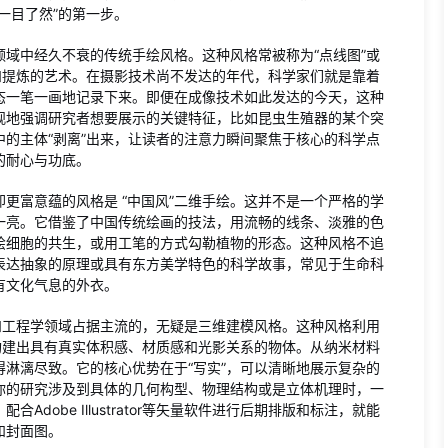
一目了然”的第一步。
域中经久不衰的传统手绘风格。这种风格常被称为“点线图”或
和提炼的艺术。在摄影技术尚不发达的年代，科学家们就是靠着
态一笔一画地记录下来。即便在成像技术如此发达的今天，这种
观地强调研究者想要展示的关键特征，比如昆虫生殖器的某个突
的主体“剥离”出来，让读者的注意力瞬间聚焦于核心的科学点
的耐心与功底。
更富意蕴的风格是 “中国风”二维手绘。这并不是一个严格的学
一亮。它借鉴了中国传统绘画的技法，用流畅的线条、淡雅的色
绘细胞的共生，或用工笔的方式勾勒植物的形态。这种风格不追
表达抽象的原理或具有东方美学特色的科学故事，常见于生命科
有文化气息的外衣。
和工程学领域占据主流的，无疑是三维建模风格。这种风格利用
空间中构建出具有真实体积感、材质感和光影关系的物体。从纳米材料
淋漓尽致。它的核心优势在于“写实”，可以清晰地展示复杂的
你的研究涉及到具体的几何构型、物理结构或是立体机理时，一
dobe Illustrator等矢量软件进行后期排版和标注，就能
和封面图。