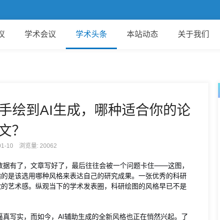
欢
议
学术会议
学术头条
本站动态
关于我们
手绘到AI生成，哪种适合你的论
文？
-01-10 浏览量:
20062
数据有了，文章写好了，最后往往会被一个问题卡住——这图，
指的是该选用哪种风格来表达自己的研究成果。一张优秀的科研
觉的艺术感。纵观当下的学术发表圈，科研绘图的风格早已不是
真写实，而如今，AI辅助生成的全新风格也正在悄然兴起。了