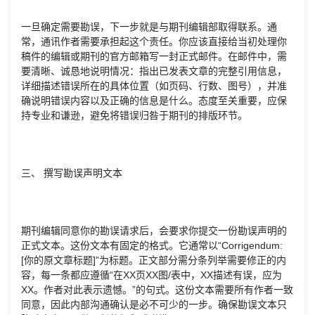
一旦确定需要勘误，下一步就是与期刊编辑部取得联系。通
常，通讯作者需要承担起这个责任。你应该直接给当初处理你
稿件的编辑或期刊的官方邮箱写一封正式邮件。在邮件中，需
要清晰、诚恳地说明情况：指出已发表文章的完整引用信息，
详细描述错误所在的具体位置（如页码、行数、图号），并准
确说明错误内容以及正确的信息是什么。态度至关重要，应保
持专业和谦逊，避免将错误归咎于期刊的排版环节。
三、 撰写勘误声明文本
期刊编辑同意你的勘误请求后，会要求你提交一份勘误声明的
正式文本。这份文本有固定的格式。它通常以“Corrigendum:
[你的原文章标题]”为标题。正文部分需分条列举需要修正的内
容，每一条都应遵循“在XX页XX图/表中，XX描述有误，应为
XX。作者对此表示遗憾。”的句式。这份文本需要所有作者一致
同意，因此内部沟通确认是必不可少的一步。确保勘误文本只