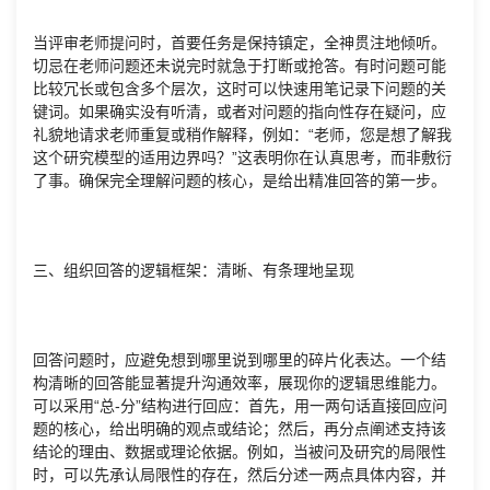
当评审老师提问时，首要任务是保持镇定，全神贯注地倾听。
切忌在老师问题还未说完时就急于打断或抢答。有时问题可能
比较冗长或包含多个层次，这时可以快速用笔记录下问题的关
键词。如果确实没有听清，或者对问题的指向性存在疑问，应
礼貌地请求老师重复或稍作解释，例如：“老师，您是想了解我
这个研究模型的适用边界吗？”这表明你在认真思考，而非敷衍
了事。确保完全理解问题的核心，是给出精准回答的第一步。
三、组织回答的逻辑框架：清晰、有条理地呈现
回答问题时，应避免想到哪里说到哪里的碎片化表达。一个结
构清晰的回答能显著提升沟通效率，展现你的逻辑思维能力。
可以采用“总-分”结构进行回应：首先，用一两句话直接回应问
题的核心，给出明确的观点或结论；然后，再分点阐述支持该
结论的理由、数据或理论依据。例如，当被问及研究的局限性
时，可以先承认局限性的存在，然后分述一两点具体内容，并