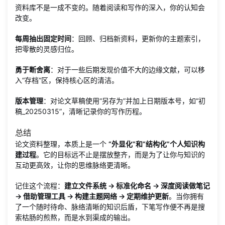
资料库不是一成不变的。随着阅读和写作的深入，你的认知会
改变。
每周抽出固定时间
：回顾、归档新资料，更新你的主题索引，
把零散的灵感归位。
勇于断舍离
：对于一些后期发现价值不大的边缘文献，可以移
入“存档”区，保持核心区的清洁。
版本管理
：对论文草稿使用“另存为”并加上日期版本号，如“初
稿_20250315”，清晰记录你的写作历程。
总结
论文资料整理，本质上是一个
“外显化”和“结构化”个人知识构
建过程
。它的目标远不止是摆放整齐，而是为了让你与知识的
互动更高效，让你的思维脉络更清晰。
记住这个流程：
建立文件系统 → 标准化命名 → 深度阅读做笔记
→ 借助管理工具 → 构建主题网络 → 定期维护更新
。当你拥有
了一个随时待命、脉络清晰的知识后盾，下笔写作便不再是搜
索枯肠的煎熬，而是水到渠成的输出。