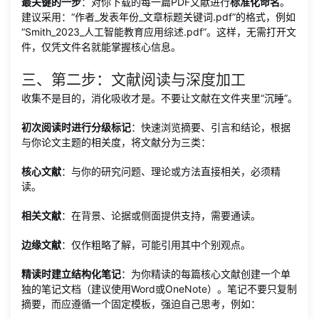
最关键的一步
：对你下载的每一篇PDF文献进行
标准化命名
。
建议采用：“作者_发表年份_文章标题关键词.pdf”的格式，例如
“Smith_2023_人工智能教育应用综述.pdf”。这样，无需打开文
件，仅凭文件名就能掌握核心信息。
三、第二步：文献阅读与深度加工
收集不是目的，消化吸收才是。不要让文献在文件夹里“沉睡”。
初次阅读时进行分级标记
：快速浏览摘要、引言和结论，根据
与你论文主题的相关度，将文献分为三类：
核心文献
：与你的研究问题、理论或方法直接相关，必须精
读。
相关文献
：在背景、论据或侧面提供支持，需要通读。
边缘文献
：仅作粗略了解，可能引用其中个别观点。
精读时建立结构化笔记
：为你精读的每篇核心文献创建一个单
独的笔记文档（建议使用Word或OneNote）。笔记不要只复制
摘要，而应遵循一个固定模板，强迫自己思考，例如：