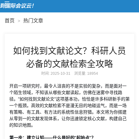
国际会议云！
首页
热门文章
>
如何找到文献论文？科研人员
必备的文献检索全攻略
时间: 2025-10-31 浏览量:
18954
开启一项研究时，最令人沮丧的不是实验的复杂，而是面对一
个陌生领域，不知该从哪些文献读起，仿佛在迷雾中寻找路
径。“如何找到文献论文”这项基本功，恰恰是许多科研新手的第
一个瓶颈。高效的文献检索不是漫无目的地碰运气，而是一场
有策略、有工具、有方法的系统性信息狩猎。本文将为你搭建
从零到一的文献发现体系，让你迅速锁定核心文献，构建自己
的知识地图。
第一步：建立认知——什么是好的“起始点”？