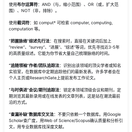
使用
布尔运算符
：AND（与，缩小范围）、OR（或，扩大范
围）、NOT（非，排除）。
使用
截词符
：如 comput* 可检索 computer, computing,
computation 等。
“把握脉络”综述先行法
：在搜索时，直接在关键词后加上
“review”、“survey”、“进展”、“综述”等词，优先寻找近3-5年
的高质量综述。它能为你节省大量自己梳理脉络的时间。
“追随领袖”作者/团队追踪法
：识别出该领域的顶尖学者或知名
实验室，在数据库中定期追踪他们的最新发表。许多学者会在
个人主页或ResearchGate上提前发布工作论文。
“与时俱进”会议/期刊追踪法
：锁定本领域顶级会议和期刊，定
期浏览其最新录用或在线发表的文章列表，这是站在潮流最前
沿的方式。
“查漏补缺”数据库交叉法
：不要只依赖一个数据库。用Google
Scholar查广度，用Web of Science/Scopus确认质量和分析引
文，用专业数据库找深度文献。