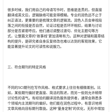
很多时候，我们用自己的母语写作时，思维是连贯的，但直接
翻译成英文后，逻辑脉络可能变得模糊。专业的润色远不止于
纠正语法，更重要的是梳理文章的逻辑流。润色人员会审视段
落之间的衔接是否自然，论证过程是否环环相扣，结果与讨论
部分是否紧密呼应。他们通过调整过渡句、优化主题句等方
式，让整篇文章的“故事线”更加清晰有力。这种对逻辑和篇章结
构的提升，是研究者自身反复修改也难以达到的客观效果，它
能显著提升论文的可读性和说服力。
三、符合期刊的特定风格
不同的SCI期刊在写作风格、格式要求上往往有细微差别。比
如，某些期刊偏好更直接、简洁的陈述，而另一些则允许稍带
讨论性的语气。有经验的翻译润色服务提供者，通常会熟悉多
个领域内主流期刊的偏好。他们能在润色过程中，有意识地将
文章风格向目标期刊靠拢。这种“量身定制”的优化，无形中增加