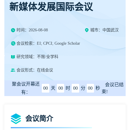
新媒体发展国际会议
时间：2026-08-08
城市：中国武汉
会议检索：EI; CPCI; Google Scholar
研究领域：不限/全学科
会议形式：在线会议
聚会议开幕还
会议已结
00
天
00
时
00
分
00
秒
束!
有：
会议简介