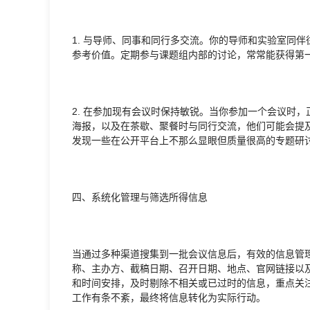
1. 与导师、同事和同行多交流。你的导师和实验室同
参考价值。定期参与课题组内部的讨论，常常能获得第
2. 在参加现有会议时保持敏锐。当你参加一个会议时
海报，以及在茶歇、聚餐时与同行交流，他们可能会提及
发现一些在公开平台上不那么显眼但质量很高的专题研
四、系统化管理与筛选所得信息
当通过多种渠道搜集到一批会议信息后，有效的信息管
称、主办方、截稿日期、召开日期、地点、官网链接以
和时间安排，及时剔除不相关或已过时的信息，重点关
工作有条不紊，最终将信息转化为实际行动。