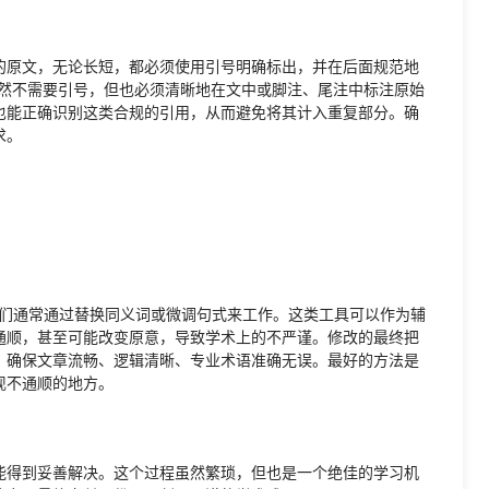
的原文，无论长短，都必须使用引号明确标出，并在后面规范地
内容，虽然不需要引号，但也必须清晰地在文中或脚注、尾注中标注原始
也能正确识别这类合规的引用，从而避免将其计入重复部分。确
求。
，它们通常通过替换同义词或微调句式来工作。这类工具可以作为辅
通顺，甚至可能改变原意，导致学术上的不严谨。修改的最终把
，确保文章流畅、逻辑清晰、专业术语准确无误。最好的方法是
现不通顺的地方。
能得到妥善解决。这个过程虽然繁琐，但也是一个绝佳的学习机