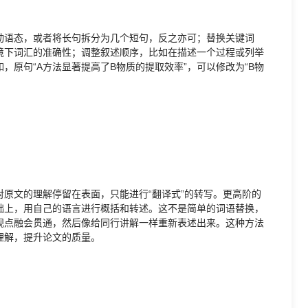
动语态，或者将长句拆分为几个短句，反之亦可；替换关键词
境下词汇的准确性；调整叙述顺序，比如在描述一个过程或列举
，原句“A方法显著提高了B物质的提取效率”，可以修改为“B物
原文的理解停留在表面，只能进行“翻译式”的转写。更高阶的
础上，用自己的语言进行概括和转述。这不是简单的词语替换，
观点融会贯通，然后像给同行讲解一样重新表述出来。这种方法
理解，提升论文的质量。