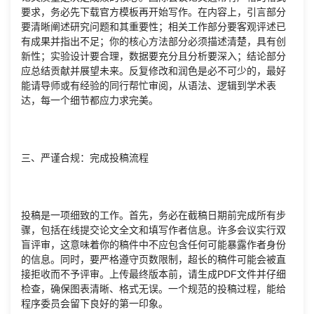
要求，务必先下载官方模板再开始写作。在内容上，引言部分
要清晰阐述研究问题和其重要性；相关工作部分要客观评述已
有成果并指出不足；你的核心方法部分必须描述清楚，具有创
新性；实验设计要合理，数据要充分且分析要深入；结论部分
应总结贡献并展望未来。反复修改和润色是必不可少的，最好
能请导师或有经验的同行帮忙审阅，从语法、逻辑到学术表
达，每一个细节都应力求完美。
三、严谨合规：完成投稿流程
投稿是一项细致的工作。首先，务必在截稿日期前完成所有步
骤，包括在线提交论文全文和填写作者信息。许多会议实行双
盲评审，这意味着你的稿件中不应包含任何可能暴露作者身份
的信息。同时，要严格遵守页数限制，超长的稿件可能会被直
接拒收而不予评审。上传最终版本前，请生成PDF文件并仔细
检查，确保图表清晰、格式无误。一个规范的投稿过程，能给
程序委员会留下良好的第一印象。