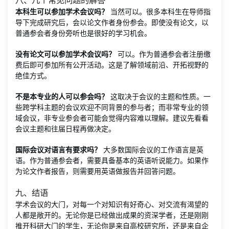
八、几个常见问题的解答
本科生可以参加学术会议吗？
当然可以。很多本科生在导师指
导下完成研究后，会以论文作者身份参会。即使没有论文，以
普通参会者身份旁听也是很好的学习机会。
没有论文可以参加学术会议吗？
可以。作为普通参会者注册缴
费后即可参加所有公开活动。这是了解领域前沿、开拓视野的
绝佳方式。
不是本专业的人可以参会吗？
这取决于会议的主题和性质。一
些跨学科主题的会议欢迎不同背景的参与者；而非常专业的领
域会议，非专业参会者可能会觉得内容难以理解。建议先看看
会议主题和往届日程再做决定。
国际会议对语言有要求吗？
大多数国际会议的工作语言是英
语。作为普通参会者，需要具备基本的英语听说能力。如果作
为论文作者报告，则需要用英语做报告并回答问题。
九、结语
学术会议的大门，对每一个对知识有好奇心、对交流有渴望的
人都是敞开的。无论你是已经做出成果的资深学者，还是刚刚
推开科研大门的学生，无论你是来自高校研究所，还是来自企