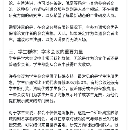
论、主旨演讲，也可以在茶歇、晚宴等场合与其他参会者交
流。这种参与方式特别适合那些刚刚进入某个领域、还在探索
研究方向的研究生，以及希望了解最新动态的企业研发人员。
需要注意的是，在会议名额有限的情况下，主办方通常会优先
保障论文作者的参会资格。因此，如果决定作为普通参会者出
席，建议尽早注册，以免因满员而无法入场。
三、学生群体：学术会议的重要力量
学生是学术会议中非常活跃的群体。无论是作为论文作者还是
普通参会者，学生都能从会议中获得巨大收益。
许多会议为学生参会提供了特殊支持。最常见的是学生注册优
惠，学生价通常比正式代表价低30%到50%。有的会议还设有
学生旅行奖，资助优秀学生参会，覆盖部分或全部差旅费用。
一些会议专门为学生开设了海报展示环节或学生竞赛，为他们
提供展示成果的专门舞台。
对于学生来说，参会不仅仅是听报告。这是一个近距离接触领
域内知名学者的机会，可以在茶歇时鼓起勇气与仰慕已久的教
授交流，可以结识来自世界各地、研究方向相近的同龄人。很