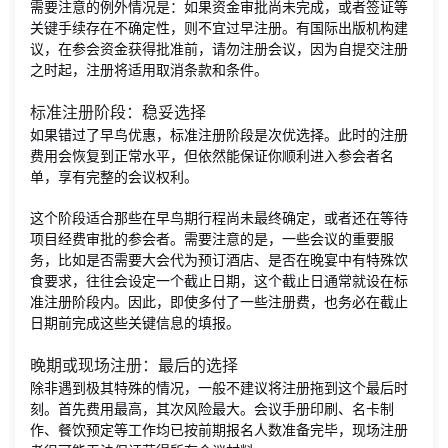
需要注意的例外情况是：如果资金审批尚未完成，或者签证等
关键手续存在不确定性，则不宜过早注册。有国际出版机构建
议，在参会资金获得批准前，请勿注册会议，因为自提交注册
之时起，注册将适用取消条款和条件。
标准注册阶段：稳妥选择
如果错过了早鸟优惠，标准注册阶段是次优选择。此时的注册
费用会恢复到正常水平，但依然能保证你顺利进入参会者名
单，享有完整的会议权利。
这个阶段适合那些在早鸟期行程尚未最终确定，或者还在等待
项目经费审批的参会者。需要注意的是，一些会议的重要服
务，比如是否需要大会代为预订酒店、是否在晚宴中有特殊饮
食要求，往往会设定一个截止日期，这个截止日通常就设在标
准注册阶段内。因此，即使多付了一些注册费，也务必在截止
日期前完成这些关键信息的填报。
晚期或现场注册：最后的选择
除非遇到极其特殊的情况，一般不建议将注册拖到这个最后时
刻。首先费用最高，其次风险最大。会议手册印刷、名卡制
作、餐饮预定等工作均已按前期报名人数准备完毕，现场注册