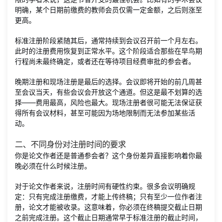
明确，某个日期前缴费的教师会员仅需一定金额，之后则涨至
更高。
标准注册阶段紧随其后，通常持续到会议召开前一个月左右。
此时的注册费用恢复到正常水平。这个阶段适合那些在早鸟期
行程尚未最终确定，或者还在等待项目经费审批的参会者。
晚期注册和现场注册是最后的选择。会议即将开始的前几周甚
至会议当天，有些会议会开放这个通道。但这是最不划算的选
择——费用最高，风险也最大。现场注册者很可能无法保证获
得所有会议材料，甚至可能因为场地限制而无法参加某些活
动。
二、不同身份对注册时间的要求
你是论文作者还是普通参会者？这个身份差异直接影响着你最
晚必须在什么时候注册。
对于论文作者来说，注册时间有硬性约束。很多会议明确规
定：只有完成注册缴费，才能上传终稿；只有至少一位作者注
册，论文才能被收录。这意味着，你必须在终稿提交截止日期
之前完成注册。这个截止日期通常早于标准注册的截止时间，