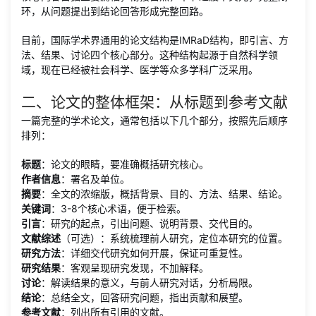
环，从问题提出到结论回答形成完整回路。
目前，国际学术界通用的论文结构是IMRaD结构，即引言、方
法、结果、讨论四个核心部分。这种结构起源于自然科学领
域，现在已经被社会科学、医学等众多学科广泛采用。
二、论文的整体框架：从标题到参考文献
一篇完整的学术论文，通常包括以下几个部分，按照先后顺序
排列：
标题
：论文的眼睛，要准确概括研究核心。
作者信息
：署名及单位。
摘要
：全文的浓缩版，概括背景、目的、方法、结果、结论。
关键词
：3-8个核心术语，便于检索。
引言
：研究的起点，引出问题、说明背景、交代目的。
文献综述
（可选）：系统梳理前人研究，定位本研究的位置。
研究方法
：详细交代研究如何开展，保证可重复性。
研究结果
：客观呈现研究发现，不加解释。
讨论
：解读结果的意义，与前人研究对话，分析局限。
结论
：总结全文，回答研究问题，指出贡献和展望。
参考文献
：列出所有引用的文献。