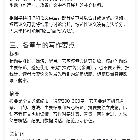
附录
（可选）：放置正文中不宜展开的补充材料。
根据学科特点和论文类型，部分章节可以合并或调整。例如，
短篇论文可能将结果与讨论合并，综述性论文没有方法部分，
人文学科可能用“论证”替代“方法”。
三、各章节的写作要点
标题
标题要准确、简洁、醒目。它应该包含研究对象、核心问题或
主要结论。避免使用“研究”“探讨”等冗余词汇，也不要太长。据
统计，读者检索论文时最先看到的就是标题，标题质量直接影
响下载率。
摘要
摘要是全文的浓缩版，通常200-300字。它需要涵盖研究背
景、目的、方法、主要结果和核心结论。摘要要独立成篇，即
使不看正文也能读懂。写作时要注意：背景一两句带过，方法
简要概括，结果用数据说话，结论点明价值。
关键词