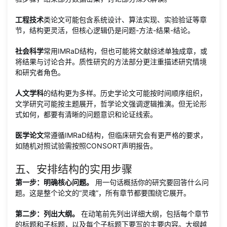
工程技术
类论文可能包含系统设计、算法实现、实验验证等章
节，结构更灵活，但核心逻辑仍是问题-方法-结果-结论。
社会科学
常用IMRaD结构，但也可能将文献综述单独成章，或
将结果与讨论合并。质性研究的方法部分更注重描述研究情境
和研究者角色。
人文学科
的结构更为多样。历史学论文可能按时间顺序组织，
文学研究可能按主题展开，哲学论文强调逻辑推演。但无论形
式如何，都要有清晰的问题意识和论证线索。
医学论文
常遵循IMRaD结构，但临床研究会有更严格的要求，
如随机对照试验需按照CONSORT声明报告。
五、安排结构的实用步骤
第一步：明确核心问题。
用一句话概括你的研究要回答什么问
题。这是整个论文的“灵魂”，所有章节都要围绕它展开。
第二步：列出大纲。
在动笔前先列出详细大纲，包括每个章节
的标题和子标题，以及每个子标题下要写的主要内容。大纲越