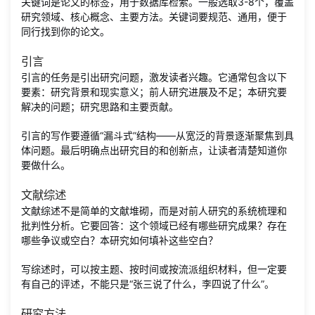
关键词是论文的标签，用于数据库检索。一般选取3-8个，覆盖
研究领域、核心概念、主要方法。关键词要规范、通用，便于
同行找到你的论文。
引言
引言的任务是引出研究问题，激发读者兴趣。它通常包含以下
要素：研究背景和现实意义；前人研究进展及不足；本研究要
解决的问题；研究思路和主要贡献。
引言的写作要遵循“漏斗式”结构——从宽泛的背景逐渐聚焦到具
体问题。最后明确点出研究目的和创新点，让读者清楚知道你
要做什么。
文献综述
文献综述不是简单的文献堆砌，而是对前人研究的系统梳理和
批判性分析。它要回答：这个领域已经有哪些研究成果？存在
哪些争议或空白？本研究如何填补这些空白？
写综述时，可以按主题、按时间或按流派组织材料，但一定要
有自己的评述，不能只是“张三说了什么，李四说了什么”。
研究方法