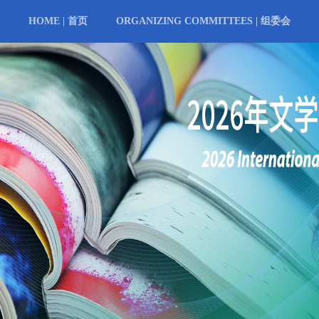
HOME | 首页
ORGANIZING COMMITTEES | 组委会