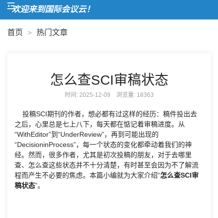
欢迎来到国际会议云！
首页
热门文章
>
怎么查SCI审稿状态
时间: 2025-12-09 浏览量:
18363
投稿SCI期刊的作者，想必都有过这样的经历：稿件投出去
之后，心里总是七上八下，每天都在惦记着审稿进度。从
“WithEditor”到“UnderReview”，再到可能出现的
“DecisioninProcess”，每一个状态的变化都牵动着我们的神
经。然而，很多作者，尤其是初次投稿的朋友，对于去哪里
查、怎么查这些状态并不十分清楚，有时甚至会因为不了解流
程而产生不必要的焦虑。本篇小编就为大家介绍“
怎么查SCI审
稿状态
”。