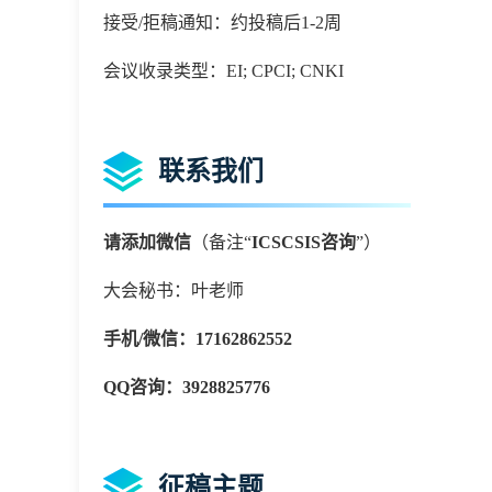
接受/拒稿通知：约投稿后1-2周
会议收录类型：EI; CPCI; CNKI
联系我们
请添加微信
（备注
“
ICSCSIS咨询
”）
大会秘书：叶老师
手机
/微信：
17162862552
QQ
咨询
：
3928825776
征稿主题