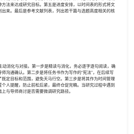
种方法来达成研究目标。第五是进度安排，以时间表的形式将文
划出来。最后是参考文献列表，列出若干篇与选题高度相关的核
动消化与对接。第一步是精读与消化，务必逐字逐句阅读，确
师沟通确认。第二步是将任务书作为写作的“宪法”，在后续写
了既定目标和范围，避免天马行空。第三步是将其作为时间管理
置个人提醒，防止前松后紧，最终仓促完稿。当研究过程中遇到
础上与导师商讨是否需要微调研究路径。