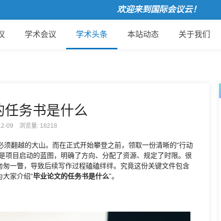
欢迎来到国际会议云！
议
学术会议
学术头条
本站动态
关于我们
的任务书是什么
-12-09 浏览量:
18218
须翻越的大山。而在正式开始攀登之前，领取一份清晰的“行动
像是项目启动的蓝图，明确了方向、分配了资源、规定了时限。很
匆匆一瞥，导致后续写作过程磕磕绊绊。究竟这份关键文件包含
大家介绍“
毕业论文的任务书是什么
”。